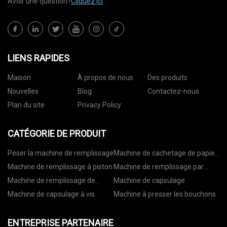
Avoir une question?
Cliquez ici
LIENS RAPIDES
Maison
À propos de nous
Des produits
Nouvelles
Blog
Contactez-nous
Plan du site
Privacy Policy
CATÉGORIE DE PRODUIT
Peser la machine de remplissage
Machine de cachetage de papier
d'aluminium
Machine de remplissage à piston
Machine de remplissage par
gravité
Machine de remplissage de
Machine de capsulage
débitmètre
Machine de capsulage à vis
Machine à presser les bouchons
ENTREPRISE PARTENAIRE