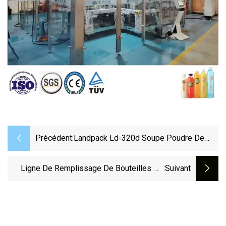
Précédent:
Landpack Ld-320d Soupe Poudre De
Café Sachet Sticks Pouch Peser
Remplissage Pack Machine D'Emballage
Ligne De Remplissage De Bouteilles De
:suivant
De Remplissage
Pompe Péristaltique À Piston Piloté Par
Servomoteur Automatique