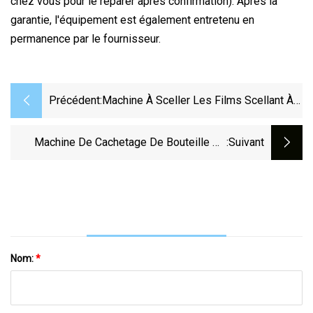
chez vous pour le réparer après confirmation). Après la
garantie, l'équipement est également entretenu en
permanence par le fournisseur.
Précédent:
Machine À Sceller Les Films Scellant À
Pédale Sac En Plastique Et À Plastifier
Équipement De Thermoscellage Manuel
Machine De Cachetage De Bouteille De
:suivant
Double Face Pour Aliments Et Collations
Papier D'aluminium Électromagnétique De
Refroidissement Automatique De L'eau
Nom:
*