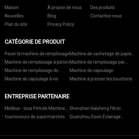
Maison
À propos de nous
Des produits
Nouvelles
Blog
Contactez-nous
Plan du site
Privacy Policy
CATÉGORIE DE PRODUIT
Peser la machine de remplissage
Machine de cachetage de papier
d'aluminium
Machine de remplissage à piston
Machine de remplissage par
gravité
Machine de remplissage de
Machine de capsulage
débitmètre
Machine de capsulage à vis
Machine à presser les bouchons
ENTREPRISE PARTENAIRE
Meilleur - tous Pétrole Machines
Shenzhen Haisheng Filtrer
Co., Ltd
Matériaux Cie, Ltd.
fournisseurs de supermarchés
Quanzhou Soxin Éclairage
Techologie Co ., Ltd