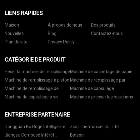
LIENS RAPIDES
Maison
À propos de nous
Des produits
Nouvelles
Blog
Contactez-nous
Plan du site
Privacy Policy
CATÉGORIE DE PRODUIT
Peser la machine de remplissage
Machine de cachetage de papier
d'aluminium
Machine de remplissage à piston
Machine de remplissage par
gravité
Machine de remplissage de
Machine de capsulage
débitmètre
Machine de capsulage à vis
Machine à presser les bouchons
ENTREPRISE PARTENAIRE
Dongguan Bo Ruge Intelligente
Zibo Thermaxcel Co., Ltd.
Technologie Co., Ltd
Jiangsu Composé Intérêt
Bstson