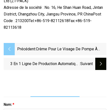
Ltd (ZT-PACK)
Adresse de la société : No. 16, He Shan Huan Road, Jintan
District, Changzhou City, Jiangsu Province, PR ChinaPost
Code : 213200Tel:+86-519-82112618Fax:+86-519-
82113618
Précédent:
Crème Pour Le Visage De Pompe À
Piston De Pâte Bon Marché Automatique
Et Machine De Capsulage De Petite
3 En 1 Ligne De Production Automatique
:suivant
Bouteille
D'eau Potable Pour Bouteilles Pour
Animaux De Compagnie Machines De
Capsulage De Remplissage De Lavage De
Boissons
Nom:
*