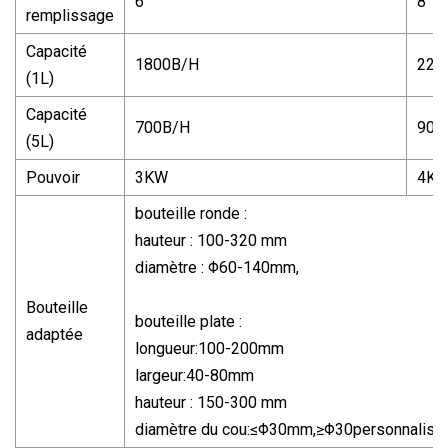
6
8
remplissage
Capacité
1800B/H
220
(1L)
Capacité
700B/H
900
(5L)
Pouvoir
3KW
4K
bouteille ronde :
hauteur : 100-320 mm
diamètre : Φ60-140mm,
Bouteille
bouteille plate :
adaptée
longueur:100-200mm
largeur:40-80mm
hauteur : 150-300 mm
diamètre du cou:≤Φ30mm,≥Φ30personnalise