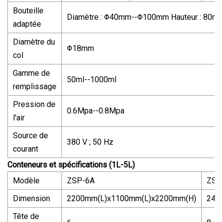
Bouteille
Diamètre : Φ40mm--Φ100mm Hauteur : 80
adaptée
Diamètre du
Φ18mm
col
Gamme de
50ml--1000ml
remplissage
Pression de
0.6Mpa--0.8Mpa
l'air
Source de
380 V ; 50 Hz
courant
Conteneurs et spécifications (1L-5L)
Modèle
ZSP-6A
ZSP
Dimension
2200mm(L)x1100mm(L)x2200mm(H)
240
Tête de