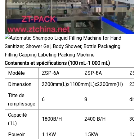
Contenants et spécifications (100 mL-1 000 mL)
Modèle
ZSP-6A
ZSP-8A
ZSP
Dimension
2200mm(L)x1100mm(L)x2200mm(H)
230
Tête de
6
8
dix
remplissage
Capacité
1800B/H
2400 B/H
300
(1L)
Pouvoir
1.1KW
1.5KW
1.5